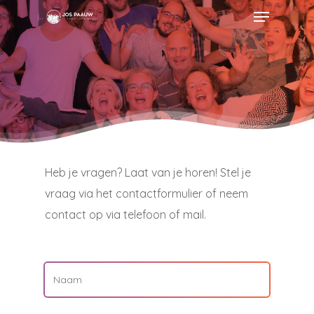
Menu
Skip
to
Close
main
Menu
content
Heb je vragen? Laat van je horen! Stel je
vraag via het contactformulier of neem
contact op via telefoon of mail.