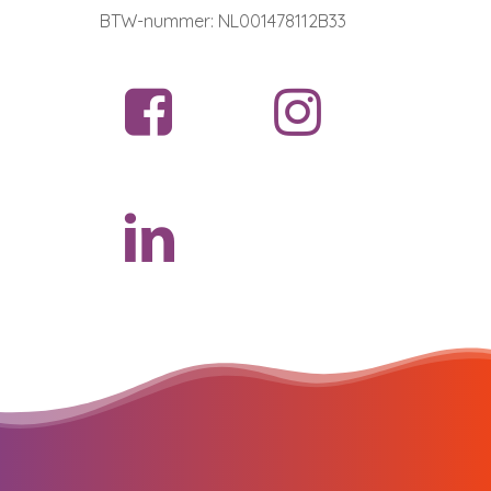
BTW-nummer: NL001478112B33