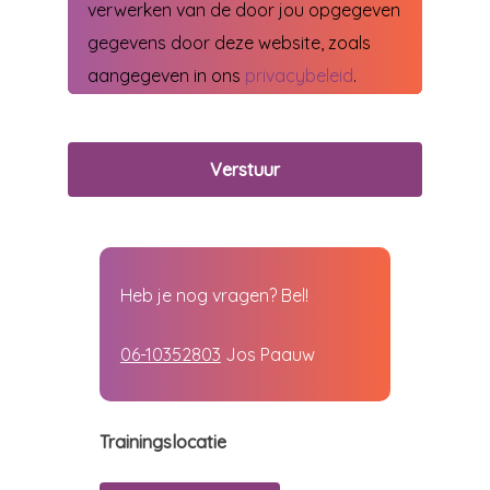
verwerken van de door jou opgegeven
gegevens door deze website, zoals
aangegeven in ons
privacybeleid
.
Heb je nog vragen? Bel!
06-10352803
Jos Paauw
Trainingslocatie